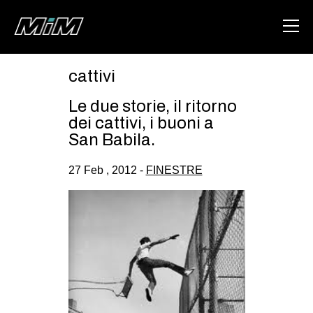
cattivi
HOME
Le due storie, il ritorno
ABOUT
dei cattivi, i buoni a
San Babila.
AREA
27 Feb , 2012 -
FINESTRE
DEGENERAZIONE
GAZA FREESTYLE
CSOA LAMBRETTA
MSM
STUDENTI TSUNAMI
ZAM