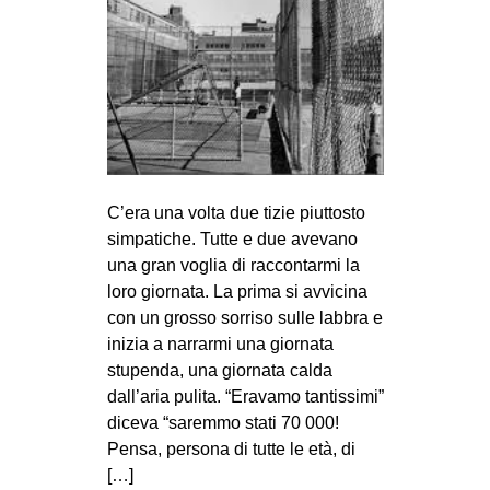
MILANO
MOBILITAZIONI
SPAZI
SPORT POPOLARE
MOVIMENTI
AMBIENTE
C’era una volta due tizie piuttosto
simpatiche. Tutte e due avevano
ANTIFASCISMO
una gran voglia di raccontarmi la
DIRITTO ALL’ABITARE
loro giornata. La prima si avvicina
con un grosso sorriso sulle labbra e
GENERI
inizia a narrarmi una giornata
MIGRAZIONI
stupenda, una giornata calda
PRECARIATO
dall’aria pulita. “Eravamo tantissimi”
diceva “saremmo stati 70 000!
REPRESSIONE
Pensa, persona di tutte le età, di
STUDENTI
[…]