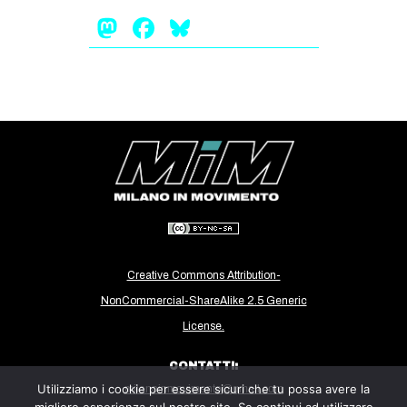
CULTURE
Mastodon
Facebook
Bluesky
ARTE
CINEMA
MANIFESTI
MUSICA
RECENSIONI
INTERNAZIONALE
AFRICA
AMERICHE
Creative Commons Attribution-
NonCommercial-ShareAlike 2.5 Generic
ESTREMO ORIENTE
License.
EUROPA
MEDIO ORIENTE
CONTATTI:
Utilizziamo i cookie per essere sicuri che tu possa avere la
milanoinmovimento@gmail.com
MONDO