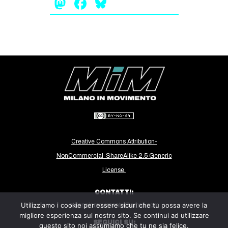
Mastodon
Facebook
Bluesky
CULTURE
ARTE
CINEMA
MANIFESTI
MUSICA
RECENSIONI
INTERNAZIONALE
AFRICA
Creative Commons Attribution-
AMERICHE
NonCommercial-ShareAlike 2.5 Generic
ESTREMO ORIENTE
License.
EUROPA
CONTATTI:
MEDIO ORIENTE
Utilizziamo i cookie per essere sicuri che tu possa avere la
milanoinmovimento@gmail.com
migliore esperienza sul nostro sito. Se continui ad utilizzare
MONDO
SEGUICI SU:
questo sito noi assumiamo che tu ne sia felice.