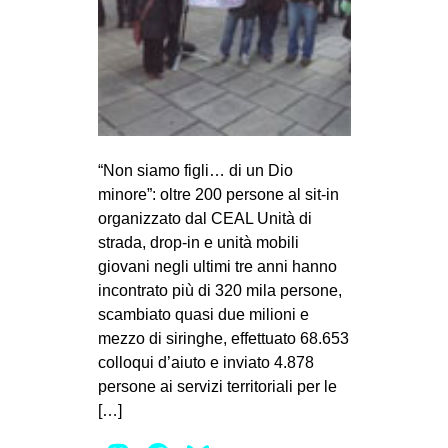
MILANO
MOBILITAZIONI
SPAZI
SPORT POPOLARE
MOVIMENTI
“Non siamo figli… di un Dio
AMBIENTE
minore”: oltre 200 persone al sit-in
organizzato dal CEAL Unità di
ANTIFASCISMO
strada, drop-in e unità mobili
DIRITTO ALL’ABITARE
giovani negli ultimi tre anni hanno
incontrato più di 320 mila persone,
GENERI
scambiato quasi due milioni e
MIGRAZIONI
mezzo di siringhe, effettuato 68.653
PRECARIATO
colloqui d’aiuto e inviato 4.878
persone ai servizi territoriali per le
REPRESSIONE
[…]
STUDENTI