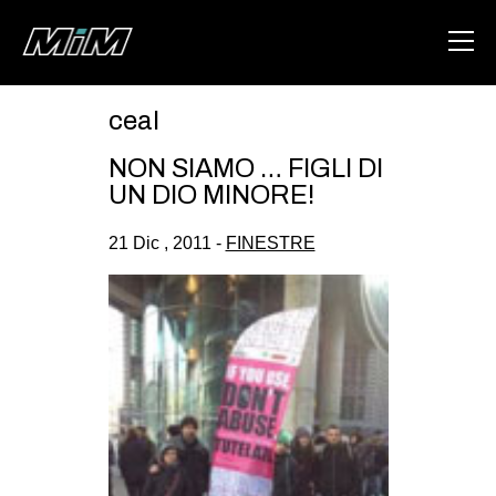
ceal
HOME
NON SIAMO … FIGLI DI
ABOUT
UN DIO MINORE!
AREA
21 Dic , 2011 -
FINESTRE
DEGENERAZIONE
GAZA FREESTYLE
CSOA LAMBRETTA
MSM
STUDENTI TSUNAMI
ZAM