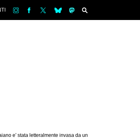
in
Fb
tw
bsky
ms
SEARCH
TI
aiano e’ stata letteralmente invasa da un