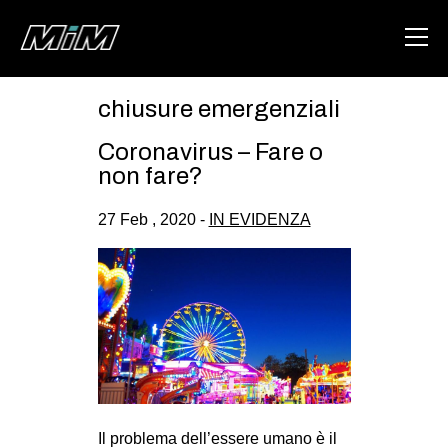
chiusure emergenziali
HOME
Coronavirus – Fare o
ABOUT
non fare?
AREA
27 Feb , 2020 -
IN EVIDENZA
DEGENERAZIONE
GAZA FREESTYLE
CSOA LAMBRETTA
MSM
STUDENTI TSUNAMI
ZAM
Il problema dell’essere umano è il