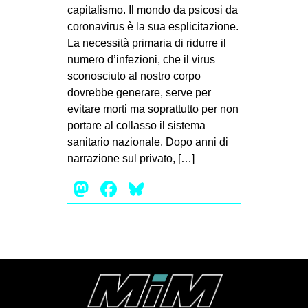
MILANO
capitalismo. Il mondo da psicosi da
coronavirus è la sua esplicitazione.
MOBILITAZIONI
La necessità primaria di ridurre il
SPAZI
numero d’infezioni, che il virus
sconosciuto al nostro corpo
SPORT POPOLARE
dovrebbe generare, serve per
MOVIMENTI
evitare morti ma soprattutto per non
portare al collasso il sistema
AMBIENTE
sanitario nazionale. Dopo anni di
ANTIFASCISMO
narrazione sul privato, […]
DIRITTO ALL’ABITARE
Mastodon
Facebook
Bluesky
GENERI
MIGRAZIONI
PRECARIATO
REPRESSIONE
STUDENTI