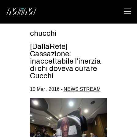
chucchi
HOME
[DallaRete]
ABOUT
Cassazione:
inaccettabile l’inerzia
AREA
di chi doveva curare
Cucchi
DEGENERAZIONE
GAZA FREESTYLE
10 Mar , 2016 -
NEWS STREAM
CSOA LAMBRETTA
MSM
STUDENTI TSUNAMI
ZAM