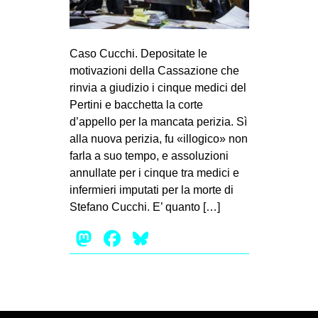
MILANO
MOBILITAZIONI
Caso Cucchi. Depositate le
SPAZI
motivazioni della Cassazione che
SPORT POPOLARE
rinvia a giudizio i cinque medici del
Pertini e bacchetta la corte
MOVIMENTI
d’appello per la mancata perizia. Sì
AMBIENTE
alla nuova perizia, fu «illogico» non
farla a suo tempo, e assoluzioni
ANTIFASCISMO
annullate per i cinque tra medici e
DIRITTO ALL’ABITARE
infermieri imputati per la morte di
GENERI
Stefano Cucchi. E’ quanto […]
MIGRAZIONI
Mastodon
Facebook
Bluesky
PRECARIATO
REPRESSIONE
STUDENTI