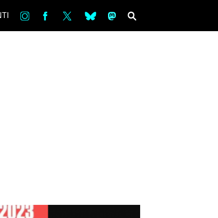
in
Fb
tw
bsky
ms
SEARCH
TI