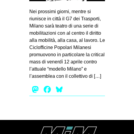
MILANO
Nei prossimi giorni, mentre si
MOBILITAZIONI
riunisce in città il G7 dei Trasporti,
SPAZI
Milano sarà teatro di una serie di
mobilitazioni con al centro il diritto
SPORT POPOLARE
alla mobilità, alla casa, al lavoro. Le
MOVIMENTI
Ciclofficine Popolari Milanesi
promuovono in particolare la critical
AMBIENTE
mass di venerdì 12 aprile contro
ANTIFASCISMO
l’attuale “modello Milano” e
l’assemblea con il collettivo di […]
DIRITTO ALL’ABITARE
Mastodon
Facebook
Bluesky
GENERI
MIGRAZIONI
PRECARIATO
REPRESSIONE
STUDENTI