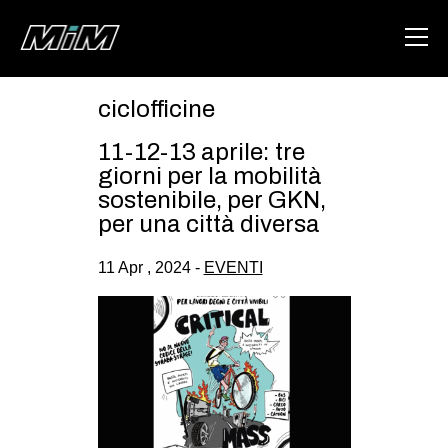
ciclofficine
HOME
11-12-13 aprile: tre
ABOUT
giorni per la mobilità
sostenibile, per GKN,
AREA
per una città diversa
DEGENERAZIONE
11 Apr , 2024 -
EVENTI
GAZA FREESTYLE
CSOA LAMBRETTA
MSM
STUDENTI TSUNAMI
ZAM