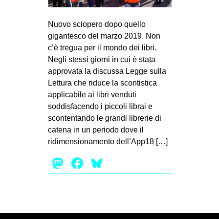
MILANO
MOBILITAZIONI
Nuovo sciopero dopo quello
gigantesco del marzo 2019. Non
SPAZI
c’è tregua per il mondo dei libri.
SPORT POPOLARE
Negli stessi giorni in cui è stata
approvata la discussa Legge sulla
MOVIMENTI
Lettura che riduce la scontistica
AMBIENTE
applicabile ai libri venduti
soddisfacendo i piccoli librai e
ANTIFASCISMO
scontentando le grandi librerie di
DIRITTO ALL’ABITARE
catena in un periodo dove il
ridimensionamento dell’App18 […]
GENERI
Mastodon
Facebook
Bluesky
MIGRAZIONI
PRECARIATO
REPRESSIONE
STUDENTI