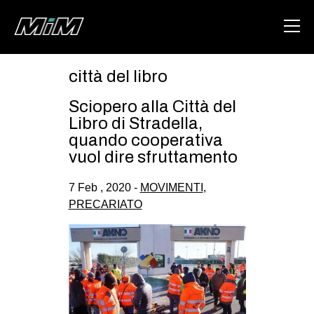
città del libro
HOME
Sciopero alla Città del
ABOUT
Libro di Stradella,
quando cooperativa
AREA
vuol dire sfruttamento
DEGENERAZIONE
7 Feb , 2020 -
MOVIMENTI
,
GAZA FREESTYLE
PRECARIATO
CSOA LAMBRETTA
MSM
STUDENTI TSUNAMI
ZAM