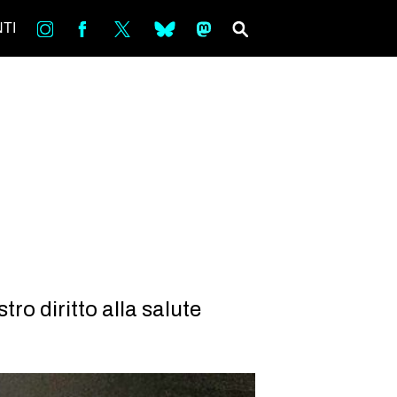
in
Fb
tw
bsky
ms
SEARCH
TI
ro diritto alla salute