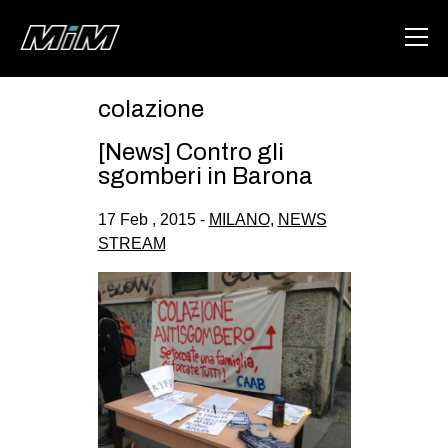
colazione
HOME
[News] Contro gli
ABOUT
sgomberi in Barona
AREA
17 Feb , 2015 -
MILANO
,
NEWS
STREAM
DEGENERAZIONE
GAZA FREESTYLE
CSOA LAMBRETTA
MSM
STUDENTI TSUNAMI
ZAM