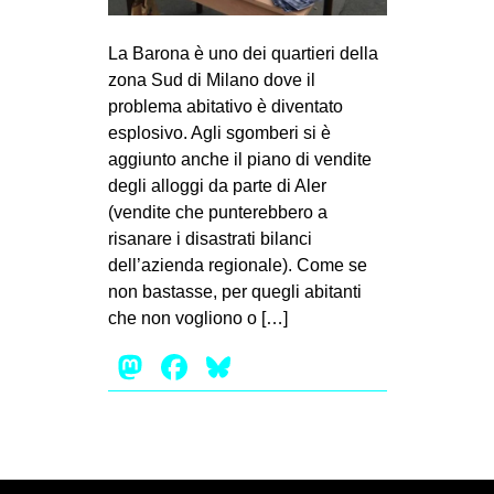
MILANO
MOBILITAZIONI
La Barona è uno dei quartieri della
zona Sud di Milano dove il
SPAZI
problema abitativo è diventato
SPORT POPOLARE
esplosivo. Agli sgomberi si è
aggiunto anche il piano di vendite
MOVIMENTI
degli alloggi da parte di Aler
AMBIENTE
(vendite che punterebbero a
risanare i disastrati bilanci
ANTIFASCISMO
dell’azienda regionale). Come se
DIRITTO ALL’ABITARE
non bastasse, per quegli abitanti
che non vogliono o […]
GENERI
Mastodon
Facebook
Bluesky
MIGRAZIONI
PRECARIATO
REPRESSIONE
STUDENTI