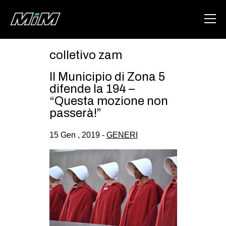
colletivo zam
HOME
Il Municipio di Zona 5
ABOUT
difende la 194 –
“Questa mozione non
AREA
passerà!”
DEGENERAZIONE
15 Gen , 2019 -
GENERI
GAZA FREESTYLE
CSOA LAMBRETTA
MSM
STUDENTI TSUNAMI
ZAM