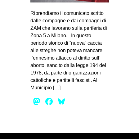
MILANO
Riprendiamo il comunicato scritto
MOBILITAZIONI
dalle compagne e dai compagni di
SPAZI
ZAM che lavorano sulla periferia di
SPORT POPOLARE
Zona 5 a Milano. In questo
periodo storico di “nuova” caccia
MOVIMENTI
alle streghe non poteva mancare
l’ennesimo attacco al diritto sull’
AMBIENTE
aborto, sancito dalla legge 194 del
ANTIFASCISMO
1978, da parte di organizzazioni
DIRITTO ALL’ABITARE
cattoliche e partitelli fascisti. Al
Municipio […]
GENERI
Mastodon
Facebook
Bluesky
MIGRAZIONI
PRECARIATO
REPRESSIONE
STUDENTI