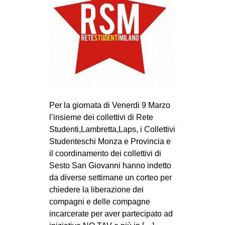
MILANO
MOBILITAZIONI
SPAZI
SPORT POPOLARE
MOVIMENTI
AMBIENTE
Per la giornata di Venerdi 9 Marzo
ANTIFASCISMO
l’insieme dei collettivi di Rete
DIRITTO ALL’ABITARE
Studenti,Lambretta,Laps, i Collettivi
Studenteschi Monza e Provincia e
GENERI
il coordinamento dei collettivi di
MIGRAZIONI
Sesto San Giovanni hanno indetto
da diverse settimane un corteo per
PRECARIATO
chiedere la liberazione dei
REPRESSIONE
compagni e delle compagne
incarcerate per aver partecipato ad
STUDENTI