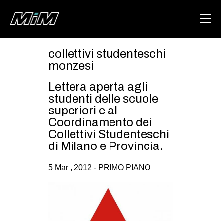
collettivi studenteschi
HOME
monzesi
ABOUT
Lettera aperta agli
studenti delle scuole
AREA
superiori e al
Coordinamento dei
DEGENERAZIONE
Collettivi Studenteschi
GAZA FREESTYLE
di Milano e Provincia.
CSOA LAMBRETTA
5 Mar , 2012 -
PRIMO PIANO
MSM
STUDENTI TSUNAMI
ZAM