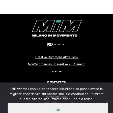
Creative Commons Attribution-
NonCommercial-ShareAlike 2.5 Generic
License.
CONTATTI:
Utilizziamo i cookie per essere sicuri che tu possa avere la
milanoinmovimento@gmail.com
migliore esperienza sul nostro sito. Se continui ad utilizzare
SEGUICI SU:
questo sito noi assumiamo che tu ne sia felice.
Ok