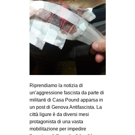
MILANO
MOBILITAZIONI
SPAZI
SPORT POPOLARE
MOVIMENTI
AMBIENTE
ANTIFASCISMO
DIRITTO ALL’ABITARE
Riprendiamo la notizia di
GENERI
un’aggressione fascista da parte di
MIGRAZIONI
militanti di Casa Pound apparsa in
un post di Genova Antifascista. La
PRECARIATO
città ligure è da diversi mesi
REPRESSIONE
protagonista di una vasta
STUDENTI
mobilitazione per impedire