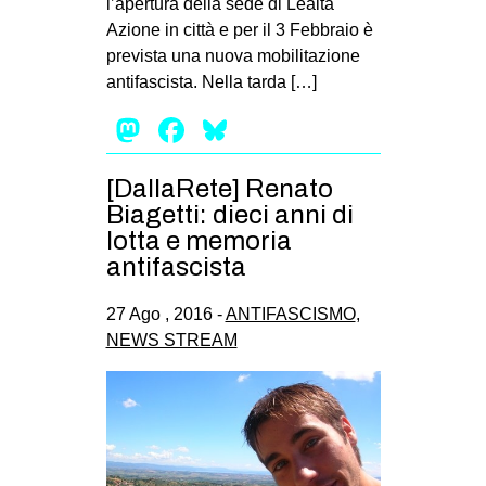
l’apertura della sede di Lealtà
CULTURE
Azione in città e per il 3 Febbraio è
prevista una nuova mobilitazione
ARTE
antifascista. Nella tarda […]
CINEMA
Mastodon
Facebook
Bluesky
MANIFESTI
MUSICA
[DallaRete] Renato
RECENSIONI
Biagetti: dieci anni di
lotta e memoria
INTERNAZIONALE
antifascista
AFRICA
27 Ago , 2016 -
ANTIFASCISMO
,
AMERICHE
NEWS STREAM
ESTREMO ORIENTE
EUROPA
MEDIO ORIENTE
MONDO