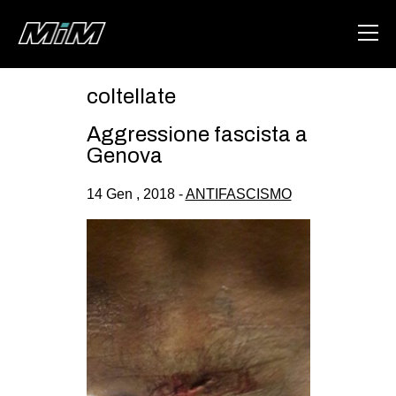
coltellate
HOME
Aggressione fascista a
ABOUT
Genova
AREA
14 Gen , 2018 -
ANTIFASCISMO
DEGENERAZIONE
GAZA FREESTYLE
CSOA LAMBRETTA
MSM
STUDENTI TSUNAMI
ZAM