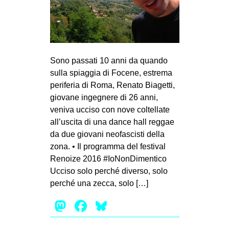
EVENTI
in
Fb
Sono passati 10 anni da quando
sulla spiaggia di Focene, estrema
tw
periferia di Roma, Renato Biagetti,
giovane ingegnere di 26 anni,
bsky
veniva ucciso con nove coltellate
all’uscita di una dance hall reggae
ms
da due giovani neofascisti della
zona. • Il programma del festival
SEARCH
Renoize 2016 #IoNonDimentico
Ucciso solo perché diverso, solo
perché una zecca, solo […]
Mastodon
Facebook
Bluesky