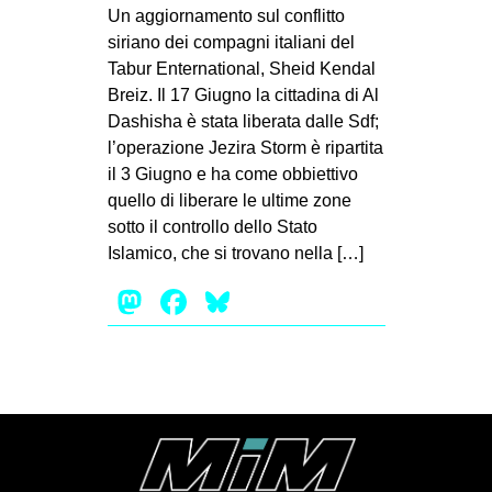
MILANO
Un aggiornamento sul conflitto
siriano dei compagni italiani del
MOBILITAZIONI
Tabur Enternational, Sheid Kendal
SPAZI
Breiz. Il 17 Giugno la cittadina di Al
Dashisha è stata liberata dalle Sdf;
SPORT POPOLARE
l’operazione Jezira Storm è ripartita
MOVIMENTI
il 3 Giugno e ha come obbiettivo
quello di liberare le ultime zone
AMBIENTE
sotto il controllo dello Stato
ANTIFASCISMO
Islamico, che si trovano nella […]
DIRITTO ALL’ABITARE
Mastodon
Facebook
Bluesky
GENERI
MIGRAZIONI
PRECARIATO
REPRESSIONE
STUDENTI