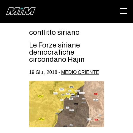
conflitto siriano
HOME
Le Forze siriane
ABOUT
democratiche
circondano Hajin
AREA
19 Giu , 2018 -
MEDIO ORIENTE
DEGENERAZIONE
GAZA FREESTYLE
CSOA LAMBRETTA
MSM
STUDENTI TSUNAMI
ZAM