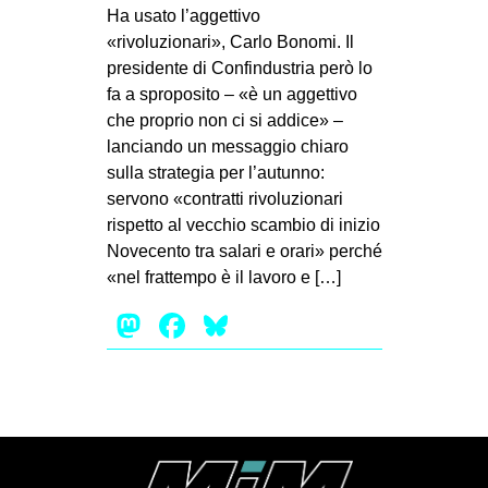
MILANO
Ha usato l’aggettivo
«rivoluzionari», Carlo Bonomi. Il
MOBILITAZIONI
presidente di Confindustria però lo
SPAZI
fa a sproposito – «è un aggettivo
che proprio non ci si addice» –
SPORT POPOLARE
lanciando un messaggio chiaro
MOVIMENTI
sulla strategia per l’autunno:
servono «contratti rivoluzionari
AMBIENTE
rispetto al vecchio scambio di inizio
ANTIFASCISMO
Novecento tra salari e orari» perché
«nel frattempo è il lavoro e […]
DIRITTO ALL’ABITARE
Mastodon
Facebook
Bluesky
GENERI
MIGRAZIONI
PRECARIATO
REPRESSIONE
STUDENTI