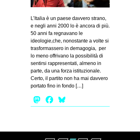
MILANO
MOBILITAZIONI
L’Italia è un paese davvero strano,
SPAZI
e negli anni 2000 lo è ancora di più.
50 anni fa regnavano le
SPORT POPOLARE
ideologie,che, nonostante a volte si
trasformassero in demagogia, per
MOVIMENTI
lo meno offrivano la possibilità di
AMBIENTE
sentirsi rappresentati, almeno in
ANTIFASCISMO
parte, da una forza istituzionale.
Certo, il partito non ha mai davvero
DIRITTO ALL’ABITARE
portato fino in fondo […]
GENERI
Mastodon
Facebook
Bluesky
MIGRAZIONI
PRECARIATO
REPRESSIONE
STUDENTI