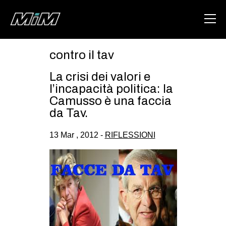
contro il tav
HOME
La crisi dei valori e
ABOUT
l’incapacità politica: la
Camusso è una faccia
AREA
da Tav.
DEGENERAZIONE
13 Mar , 2012 -
RIFLESSIONI
GAZA FREESTYLE
CSOA LAMBRETTA
MSM
STUDENTI TSUNAMI
ZAM