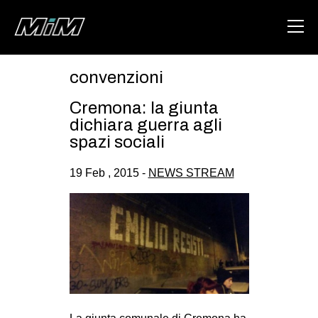
convenzioni
HOME
Cremona: la giunta
ABOUT
dichiara guerra agli
spazi sociali
AREA
19 Feb , 2015 -
NEWS STREAM
DEGENERAZIONE
GAZA FREESTYLE
CSOA LAMBRETTA
MSM
STUDENTI TSUNAMI
ZAM