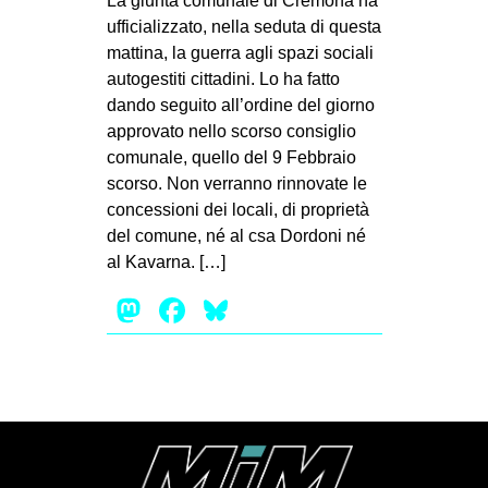
La giunta comunale di Cremona ha
MILANO
ufficializzato, nella seduta di questa
MOBILITAZIONI
mattina, la guerra agli spazi sociali
autogestiti cittadini. Lo ha fatto
SPAZI
dando seguito all’ordine del giorno
SPORT POPOLARE
approvato nello scorso consiglio
comunale, quello del 9 Febbraio
MOVIMENTI
scorso. Non verranno rinnovate le
AMBIENTE
concessioni dei locali, di proprietà
del comune, né al csa Dordoni né
ANTIFASCISMO
al Kavarna. […]
DIRITTO ALL’ABITARE
Mastodon
Facebook
Bluesky
GENERI
MIGRAZIONI
PRECARIATO
REPRESSIONE
STUDENTI