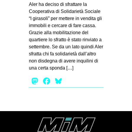
MILANO
Aler ha deciso di sfrattare la
Cooperativa di Solidarietà Sociale
MOBILITAZIONI
“I girasoli” per mettere in vendita gli
SPAZI
immobili e cercare di fare cassa.
Grazie alla mobilitazione del
SPORT POPOLARE
quartiere lo sfratto è stato rinviato a
MOVIMENTI
settembre. Se da un lato quindi Aler
sfratta chi fa solidarietà dall’altro
AMBIENTE
non disdegna di avere inquilini di
ANTIFASCISMO
una certa sponda […]
DIRITTO ALL’ABITARE
Mastodon
Facebook
Bluesky
GENERI
MIGRAZIONI
PRECARIATO
REPRESSIONE
STUDENTI