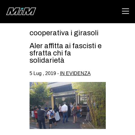
cooperativa i girasoli
HOME
Aler affitta ai fascisti e
ABOUT
sfratta chi fa
solidarietà
AREA
5 Lug , 2019 -
IN EVIDENZA
DEGENERAZIONE
GAZA FREESTYLE
CSOA LAMBRETTA
MSM
STUDENTI TSUNAMI
ZAM