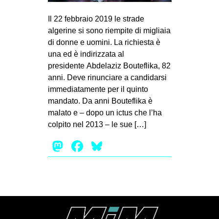
MILANO
Il 22 febbraio 2019 le strade
MOBILITAZIONI
algerine si sono riempite di migliaia
SPAZI
di donne e uomini. La richiesta è
una ed è indirizzata al
SPORT POPOLARE
presidente Abdelaziz Bouteflika, 82
MOVIMENTI
anni. Deve rinunciare a candidarsi
immediatamente per il quinto
AMBIENTE
mandato. Da anni Bouteflika è
ANTIFASCISMO
malato e – dopo un ictus che l’ha
colpito nel 2013 – le sue […]
DIRITTO ALL’ABITARE
Mastodon
Facebook
Bluesky
GENERI
MIGRAZIONI
PRECARIATO
REPRESSIONE
STUDENTI