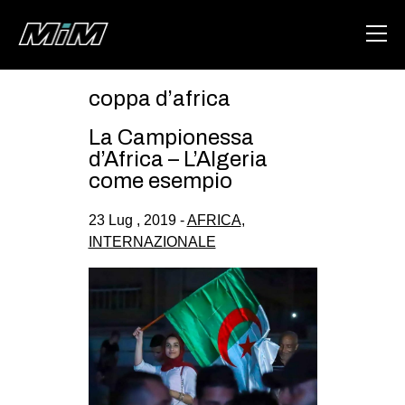
coppa d’africa
HOME
La Campionessa
ABOUT
d’Africa – L’Algeria
come esempio
AREA
23 Lug , 2019 -
AFRICA
,
DEGENERAZIONE
INTERNAZIONALE
GAZA FREESTYLE
CSOA LAMBRETTA
MSM
STUDENTI TSUNAMI
ZAM