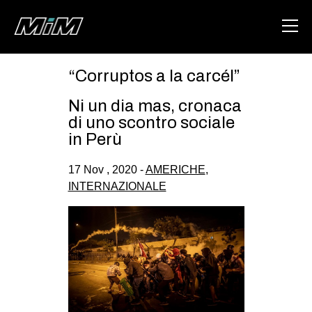
“Corruptos a la carcél”
HOME
Ni un dia mas, cronaca
ABOUT
di uno scontro sociale
in Perù
AREA
17 Nov , 2020 -
AMERICHE
,
DEGENERAZIONE
INTERNAZIONALE
GAZA FREESTYLE
CSOA LAMBRETTA
MSM
STUDENTI TSUNAMI
ZAM