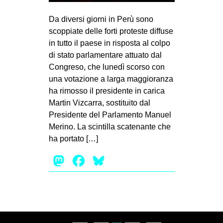
MILANO
Da diversi giorni in Perù sono
MOBILITAZIONI
scoppiate delle forti proteste diffuse
SPAZI
in tutto il paese in risposta al colpo
di stato parlamentare attuato dal
SPORT POPOLARE
Congreso, che lunedì scorso con
MOVIMENTI
una votazione a larga maggioranza
ha rimosso il presidente in carica
AMBIENTE
Martin Vizcarra, sostituito dal
ANTIFASCISMO
Presidente del Parlamento Manuel
Merino. La scintilla scatenante che
DIRITTO ALL’ABITARE
ha portato […]
GENERI
Mastodon
Facebook
Bluesky
MIGRAZIONI
PRECARIATO
REPRESSIONE
STUDENTI