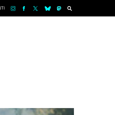
in
Fb
tw
bsky
ms
SEARCH
TI