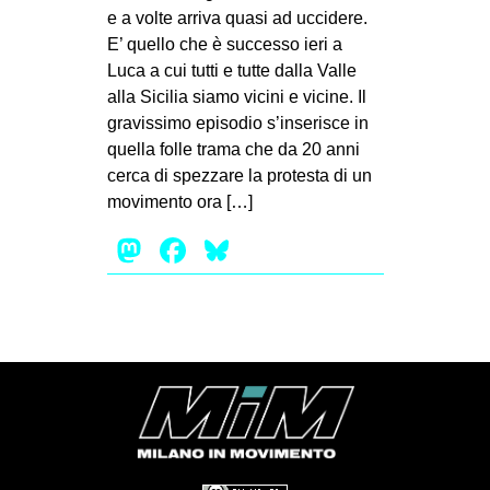
MILANO
e a volte arriva quasi ad uccidere.
E’ quello che è successo ieri a
MOBILITAZIONI
Luca a cui tutti e tutte dalla Valle
SPAZI
alla Sicilia siamo vicini e vicine. Il
gravissimo episodio s’inserisce in
SPORT POPOLARE
quella folle trama che da 20 anni
MOVIMENTI
cerca di spezzare la protesta di un
movimento ora […]
AMBIENTE
Mastodon
Facebook
Bluesky
ANTIFASCISMO
DIRITTO ALL’ABITARE
GENERI
MIGRAZIONI
PRECARIATO
REPRESSIONE
STUDENTI