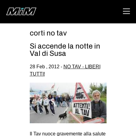
corti no tav
HOME
Si accende la notte in
ABOUT
Val di Susa
AREA
28 Feb , 2012 -
NO TAV - LIBERI
TUTTI!
DEGENERAZIONE
GAZA FREESTYLE
CSOA LAMBRETTA
MSM
STUDENTI TSUNAMI
ZAM
Il Tav nuoce gravemente alla salute