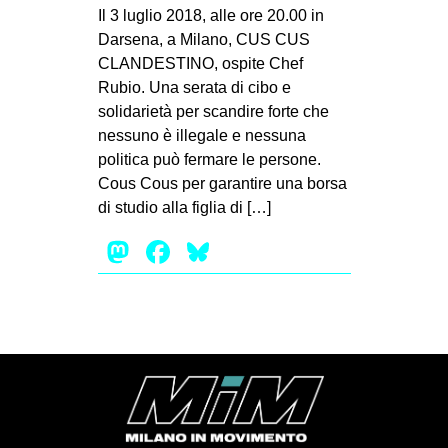
MILANO
Il 3 luglio 2018, alle ore 20.00 in
Darsena, a Milano, CUS CUS
MOBILITAZIONI
CLANDESTINO, ospite Chef
SPAZI
Rubio. Una serata di cibo e
solidarietà per scandire forte che
SPORT POPOLARE
nessuno è illegale e nessuna
MOVIMENTI
politica può fermare le persone.
Cous Cous per garantire una borsa
AMBIENTE
di studio alla figlia di […]
ANTIFASCISMO
Mastodon
Facebook
Bluesky
DIRITTO ALL’ABITARE
GENERI
MIGRAZIONI
PRECARIATO
REPRESSIONE
STUDENTI