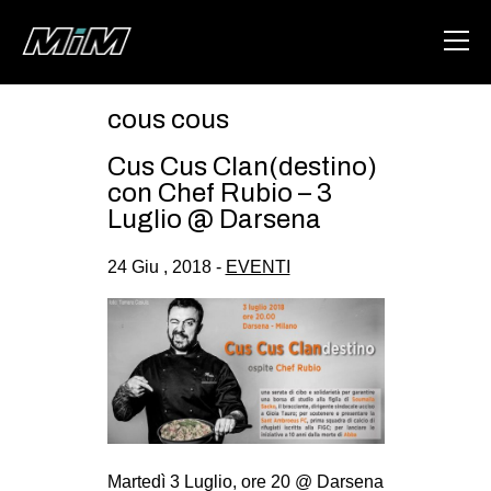
cous cous
HOME
Cus Cus Clan(destino)
ABOUT
con Chef Rubio – 3
Luglio @ Darsena
AREA
24 Giu , 2018 -
EVENTI
DEGENERAZIONE
GAZA FREESTYLE
CSOA LAMBRETTA
MSM
STUDENTI TSUNAMI
ZAM
Martedì 3 Luglio, ore 20 @ Darsena