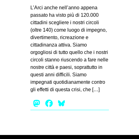
MILANO
L’Arci anche nell’anno appena
MOBILITAZIONI
passato ha visto più di 120.000
cittadini scegliere i nostri circoli
SPAZI
(oltre 140) come luogo di impegno,
SPORT POPOLARE
divertimento, ricreazione e
cittadinanza attiva. Siamo
MOVIMENTI
orgogliosi di tutto quello che i nostri
AMBIENTE
circoli stanno riuscendo a fare nelle
nostre città e paesi, soprattutto in
ANTIFASCISMO
questi anni difficili. Siamo
DIRITTO ALL’ABITARE
impegnati quotidianamente contro
gli effetti di questa crisi, che […]
GENERI
Mastodon
Facebook
Bluesky
MIGRAZIONI
PRECARIATO
REPRESSIONE
STUDENTI