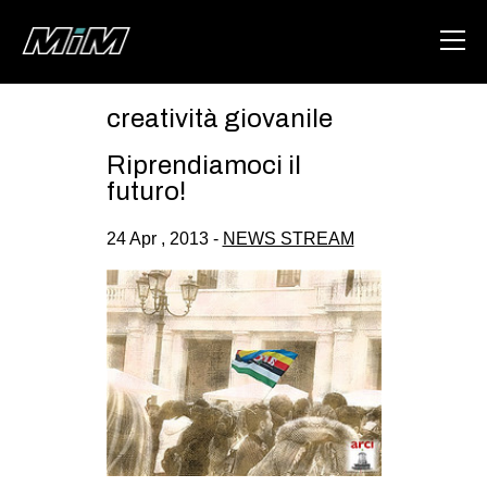
creatività giovanile
HOME
Riprendiamoci il
ABOUT
futuro!
AREA
24 Apr , 2013 -
NEWS STREAM
DEGENERAZIONE
GAZA FREESTYLE
CSOA LAMBRETTA
MSM
STUDENTI TSUNAMI
ZAM