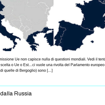
sione Ue non capi­sce nulla di que­stioni mon­diali. Vedi il ten­ta
lta o Ue o Est…ci vuole una rivolta del Par­la­mento euro­peo con­t
di quelle di Ber­go­glio) sono […]
 dalla Russia