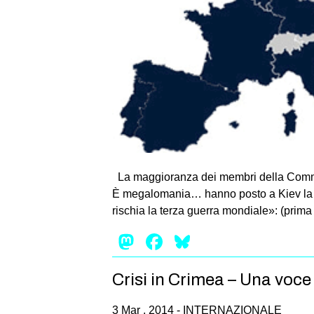
La mag­gio­ranza dei mem­bri della Com­mis­
È mega­lo­ma­nia… hanno posto a Kiev la sce
rischia la terza guerra mon­diale»: (prima 
Mastodon
Facebook
Bluesky
Crisi in Crimea – Una voce
3 Mar , 2014 -
INTERNAZIONALE