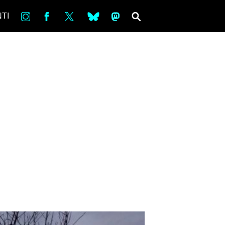
in
Fb
tw
bsky
ms
SEARCH
TI