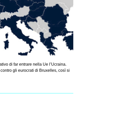
­tivo di far entrare nella Ue l’Ucraina.
ro gli euro­crati di Bru­xel­les, così si