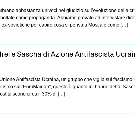
mbrano abbastanza univoci nel giudizio sull’evoluzione della crisi
ollate come propaganda. Abbiamo provato ad intervistare dirett
e ex-sovietiche per capire cosa si pensa a Mosca e come […]
drei e Sascha di Azione Antifascista Ucra
nione Antifascista Ucraina, un gruppo che vigila sul fascismo 
ascismo sull’EuroMaidan”, questo è quanto mi hanno detto. Sascha:
costituiscono circa il 30% di […]