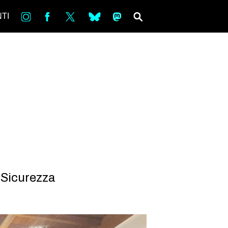
in
Fb
tw
bsky
ms
SEARCH
TI
 Sicurezza