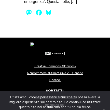
emergenza”. Questa notte, […]
EVENTI
Mastodon
Facebook
Bluesky
in
Fb
tw
bsky
ms
Creative Commons Attribution-
SEARCH
NonCommercial-ShareAlike 2.5 Generic
License.
CONTATTI:
Utilizziamo i cookie per essere sicuri che tu possa avere la
milanoinmovimento@gmail.com
migliore esperienza sul nostro sito. Se continui ad utilizzare
SEGUICI SU:
questo sito noi assumiamo che tu ne sia felice.