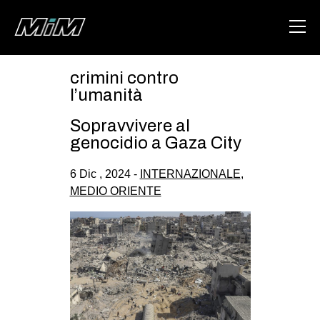
crimini contro
HOME
l’umanità
ABOUT
Sopravvivere al
genocidio a Gaza City
AREA
6 Dic , 2024 -
INTERNAZIONALE
,
DEGENERAZIONE
MEDIO ORIENTE
GAZA FREESTYLE
CSOA LAMBRETTA
MSM
STUDENTI TSUNAMI
ZAM