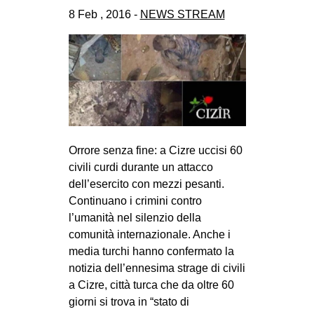
CULTURE
8 Feb , 2016 -
NEWS STREAM
ARTE
CINEMA
MANIFESTI
MUSICA
RECENSIONI
Orrore senza fine: a Cizre uccisi 60
INTERNAZIONALE
civili curdi durante un attacco
dell’esercito con mezzi pesanti.
AFRICA
Continuano i crimini contro
AMERICHE
l’umanità nel silenzio della
ESTREMO ORIENTE
comunità internazionale. Anche i
media turchi hanno confermato la
EUROPA
notizia dell’ennesima strage di civili
MEDIO ORIENTE
a Cizre, città turca che da oltre 60
giorni si trova in “stato di
MONDO