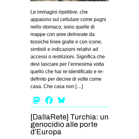
MILANO
Le immagini ripetitive, che
MOBILITAZIONI
appaiono sul cellulare come pugni
SPAZI
nello stomaco, sono quelle di
mappe con aree delineate da
SPORT POPOLARE
tossiche linee gialle e con icone,
MOVIMENTI
simboli e indicazioni relativi ad
accessi o restrizioni. Significa che
AMBIENTE
devi lasciare per l’ennesima volta
ANTIFASCISMO
quello che hai re-identificato e re-
definito per decine di volte come
DIRITTO ALL’ABITARE
casa. Che casa non […]
GENERI
Mastodon
Facebook
Bluesky
MIGRAZIONI
PRECARIATO
[DallaRete] Turchia: un
REPRESSIONE
genocidio alle porte
d’Europa
STUDENTI