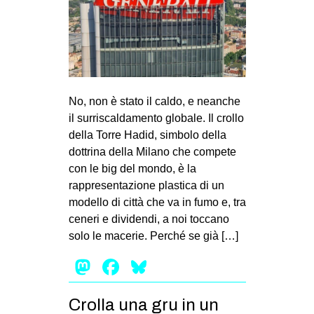
MILANO
MOBILITAZIONI
SPAZI
SPORT POPOLARE
No, non è stato il caldo, e neanche
MOVIMENTI
il surriscaldamento globale. Il crollo
AMBIENTE
della Torre Hadid, simbolo della
dottrina della Milano che compete
ANTIFASCISMO
con le big del mondo, è la
DIRITTO ALL’ABITARE
rappresentazione plastica di un
modello di città che va in fumo e, tra
GENERI
ceneri e dividendi, a noi toccano
MIGRAZIONI
solo le macerie. Perché se già […]
PRECARIATO
Mastodon
Facebook
Bluesky
REPRESSIONE
STUDENTI
Crolla una gru in un