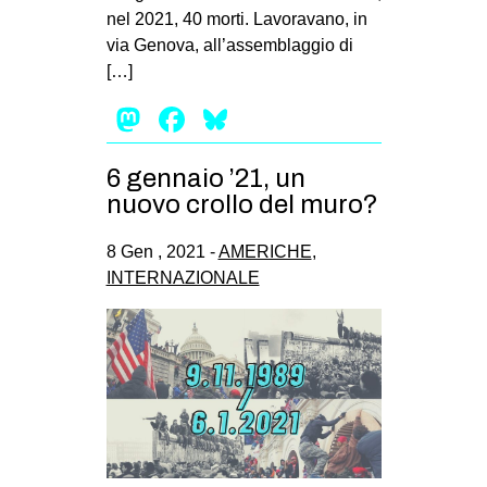
nel 2021, 40 morti. Lavoravano, in
EVENTI
via Genova, all’assemblaggio di
[…]
in
Mastodon
Facebook
Bluesky
Fb
6 gennaio ’21, un
tw
nuovo crollo del muro?
bsky
8 Gen , 2021 -
AMERICHE
,
ms
INTERNAZIONALE
SEARCH