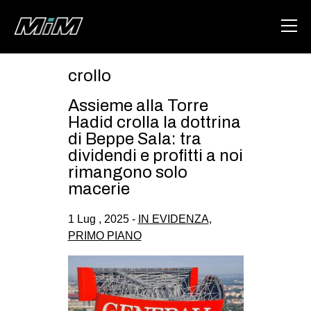
crollo
HOME
Assieme alla Torre
ABOUT
Hadid crolla la dottrina
di Beppe Sala: tra
AREA
dividendi e profitti a noi
rimangono solo
DEGENERAZIONE
macerie
GAZA FREESTYLE
1 Lug , 2025 -
IN EVIDENZA
,
CSOA LAMBRETTA
PRIMO PIANO
MSM
STUDENTI TSUNAMI
ZAM