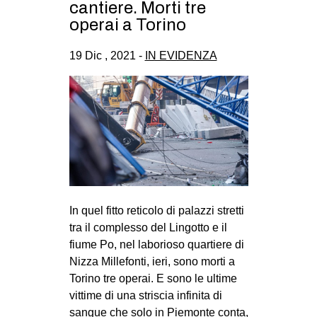
cantiere. Morti tre
CULTURE
operai a Torino
ARTE
19 Dic , 2021 -
IN EVIDENZA
CINEMA
MANIFESTI
MUSICA
RECENSIONI
INTERNAZIONALE
AFRICA
In quel fitto reticolo di palazzi stretti
AMERICHE
tra il complesso del Lingotto e il
ESTREMO ORIENTE
fiume Po, nel laborioso quartiere di
EUROPA
Nizza Millefonti, ieri, sono morti a
Torino tre operai. E sono le ultime
MEDIO ORIENTE
vittime di una striscia infinita di
MONDO
sangue che solo in Piemonte conta,