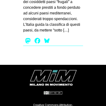
dei cosiddetti paesi “frugali” a
EVENTI
concedere prestiti a fondo perduto
ad alcuni paesi mediterranei,
in
considerati troppo spendaccioni.
L’Italia guida la classifica di questi
Fb
paesi, da mettere “sotto […]
tw
Mastodon
Facebook
Bluesky
bsky
ms
SEARCH
Creative Commons Attribution-