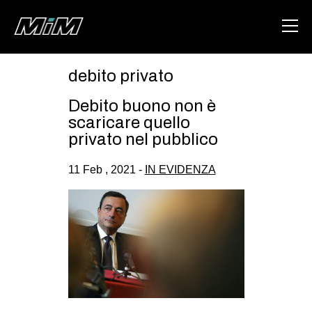
debito privato
HOME
Debito buono non è
ABOUT
scaricare quello
privato nel pubblico
AREA
11 Feb , 2021 -
IN EVIDENZA
DEGENERAZIONE
GAZA FREESTYLE
CSOA LAMBRETTA
MSM
STUDENTI TSUNAMI
ZAM