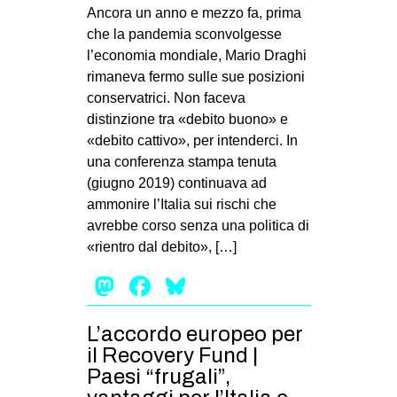
MILANO
Ancora un anno e mezzo fa, prima
che la pandemia sconvolgesse
MOBILITAZIONI
l’economia mondiale, Mario Draghi
SPAZI
rimaneva fermo sulle sue posizioni
conservatrici. Non faceva
SPORT POPOLARE
distinzione tra «debito buono» e
MOVIMENTI
«debito cattivo», per intenderci. In
una conferenza stampa tenuta
AMBIENTE
(giugno 2019) continuava ad
ANTIFASCISMO
ammonire l’Italia sui rischi che
avrebbe corso senza una politica di
DIRITTO ALL’ABITARE
«rientro dal debito», […]
GENERI
Mastodon
Facebook
Bluesky
MIGRAZIONI
PRECARIATO
L’accordo europeo per
REPRESSIONE
il Recovery Fund |
Paesi “frugali”,
STUDENTI