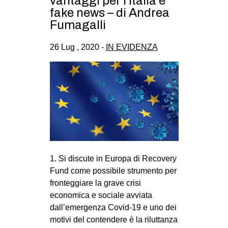
vantaggi per l’Italia e
CULTURE
fake news – di Andrea
Fumagalli
ARTE
CINEMA
26 Lug , 2020 -
IN EVIDENZA
MANIFESTI
MUSICA
RECENSIONI
INTERNAZIONALE
AFRICA
AMERICHE
1. Si discute in Europa di Recovery
ESTREMO ORIENTE
Fund come possibile strumento per
fronteggiare la grave crisi
EUROPA
economica e sociale avviata
MEDIO ORIENTE
dall’emergenza Covid-19 e uno dei
motivi del contendere è la riluttanza
MONDO