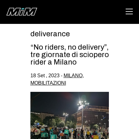
deliverance
HOME
“No riders, no delivery”,
ABOUT
tre giornate di sciopero
rider a Milano
AREA
18 Set , 2023 -
MILANO
,
DEGENERAZIONE
MOBILITAZIONI
GAZA FREESTYLE
CSOA LAMBRETTA
MSM
STUDENTI TSUNAMI
ZAM