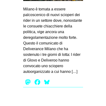
MILANO
Milano è tornata a essere
MOBILITAZIONI
palcoscenico di nuovi scioperi dei
SPAZI
rider in un settore dove, nonostante
le consuete chiacchiere della
SPORT POPOLARE
politica, vige ancora una
MOVIMENTI
deregolamentazione molto forte.
Questo il comunicato di
AMBIENTE
Deliverance Milano che ha
ANTIFASCISMO
sostenuto i tre giorni di lotta: I rider
di Glovo e Deliveroo hanno
DIRITTO ALL’ABITARE
convocato uno sciopero
GENERI
autoorganizzato a cui hanno […]
MIGRAZIONI
Mastodon
Facebook
Bluesky
PRECARIATO
REPRESSIONE
STUDENTI