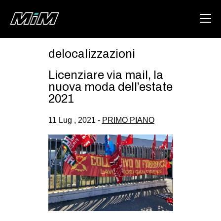
delocalizzazioni
HOME
Licenziare via mail, la
ABOUT
nuova moda dell’estate
2021
AREA
11 Lug , 2021 -
PRIMO PIANO
DEGENERAZIONE
GAZA FREESTYLE
CSOA LAMBRETTA
MSM
STUDENTI TSUNAMI
ZAM