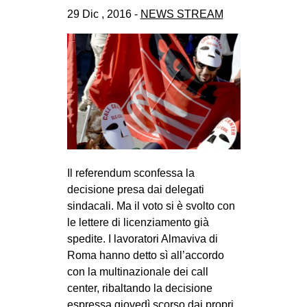
CULTURE
29 Dic , 2016 -
NEWS STREAM
ARTE
CINEMA
MANIFESTI
MUSICA
RECENSIONI
INTERNAZIONALE
Il referendum sconfessa la
AFRICA
decisione presa dai delegati
AMERICHE
sindacali. Ma il voto si è svolto con
le lettere di licenziamento già
ESTREMO ORIENTE
spedite. I lavoratori Almaviva di
EUROPA
Roma hanno detto sì all’accordo
con la multinazionale dei call
MEDIO ORIENTE
center, ribaltando la decisione
MONDO
espressa giovedì scorso dai propri