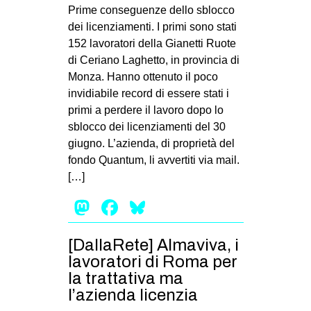
MILANO
Prime conseguenze dello sblocco
dei licenziamenti. I primi sono stati
MOBILITAZIONI
152 lavoratori della Gianetti Ruote
SPAZI
di Ceriano Laghetto, in provincia di
Monza. Hanno ottenuto il poco
SPORT POPOLARE
invidiabile record di essere stati i
MOVIMENTI
primi a perdere il lavoro dopo lo
sblocco dei licenziamenti del 30
AMBIENTE
giugno. L’azienda, di proprietà del
ANTIFASCISMO
fondo Quantum, li avvertiti via mail.
[…]
DIRITTO ALL’ABITARE
Mastodon
Facebook
Bluesky
GENERI
MIGRAZIONI
[DallaRete] Almaviva, i
PRECARIATO
lavoratori di Roma per
REPRESSIONE
la trattativa ma
l’azienda licenzia
STUDENTI