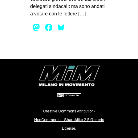
delegati sindacali: ma sono andati
EVENTI
a votare con le lettere […]
in
Mastodon
Facebook
Bluesky
Fb
tw
bsky
ms
SEARCH
Creative Commons Attribution-
NonCommercial-ShareAlike 2.5 Generic
License.