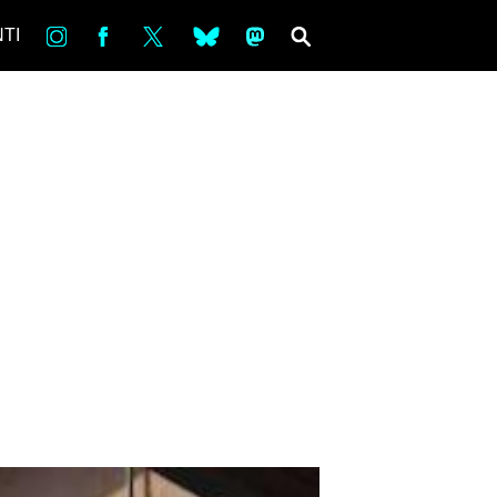
in
Fb
tw
bsky
ms
SEARCH
TI