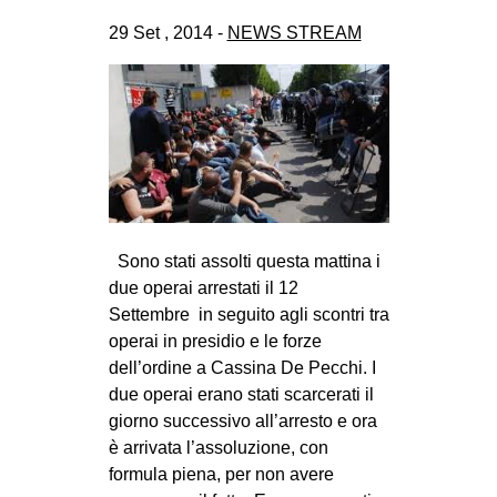
CULTURE
29 Set , 2014 -
NEWS STREAM
ARTE
CINEMA
MANIFESTI
MUSICA
RECENSIONI
INTERNAZIONALE
Sono stati assolti questa mattina i
due operai arrestati il 12
AFRICA
Settembre in seguito agli scontri tra
AMERICHE
operai in presidio e le forze
dell’ordine a Cassina De Pecchi. I
ESTREMO ORIENTE
due operai erano stati scarcerati il
EUROPA
giorno successivo all’arresto e ora
MEDIO ORIENTE
è arrivata l’assoluzione, con
formula piena, per non avere
MONDO