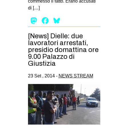
commesso il fatto. Erano accusati
EVENTI
di […]
Mastodon
Facebook
Bluesky
in
Fb
[News] Dielle: due
lavoratori arrestati,
tw
presidio domattina ore
9.00 Palazzo di
bsky
Giustizia
ms
23 Set , 2014 -
NEWS STREAM
SEARCH