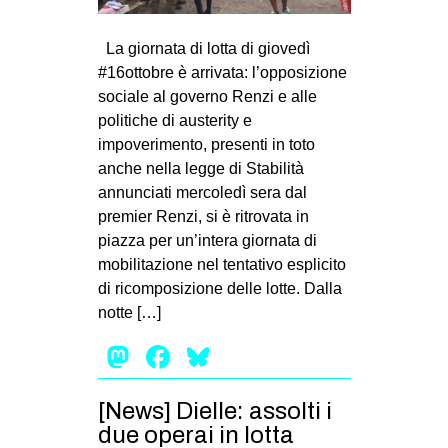
MILANO
MOBILITAZIONI
La giornata di lotta di giovedì
#16ottobre è arrivata: l’opposizione
SPAZI
sociale al governo Renzi e alle
SPORT POPOLARE
politiche di austerity e
impoverimento, presenti in toto
MOVIMENTI
anche nella legge di Stabilità
AMBIENTE
annunciati mercoledì sera dal
premier Renzi, si è ritrovata in
ANTIFASCISMO
piazza per un’intera giornata di
DIRITTO ALL’ABITARE
mobilitazione nel tentativo esplicito
di ricomposizione delle lotte. Dalla
GENERI
notte […]
MIGRAZIONI
Mastodon
Facebook
Bluesky
PRECARIATO
REPRESSIONE
[News] Dielle: assolti i
STUDENTI
due operai in lotta