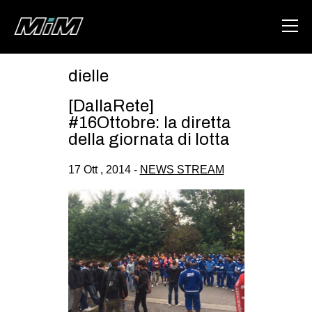
dielle
HOME
[DallaRete]
ABOUT
#16Ottobre: la diretta
della giornata di lotta
AREA
17 Ott , 2014 -
NEWS STREAM
DEGENERAZIONE
GAZA FREESTYLE
CSOA LAMBRETTA
MSM
STUDENTI TSUNAMI
ZAM