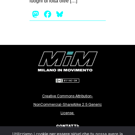
luoghi di lotta oltre […]
EVENTI
Mastodon
Facebook
Bluesky
in
Fb
tw
bsky
ms
SEARCH
Creative Commons Attribution-
NonCommercial-ShareAlike 2.5 Generic
License.
CONTATTI:
Utilizziamo i cookie per essere sicuri che tu possa avere la
milanoinmovimento@gmail.com