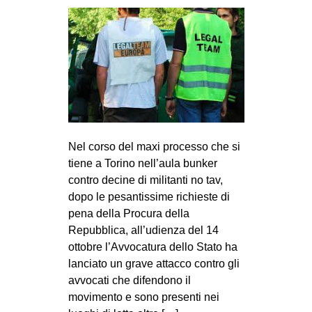
CULTURE
ARTE
CINEMA
MANIFESTI
MUSICA
RECENSIONI
Nel corso del maxi processo che si
INTERNAZIONALE
tiene a Torino nell’aula bunker
contro decine di militanti no tav,
AFRICA
dopo le pesantissime richieste di
AMERICHE
pena della Procura della
Repubblica, all’udienza del 14
ESTREMO ORIENTE
ottobre l’Avvocatura dello Stato ha
EUROPA
lanciato un grave attacco contro gli
MEDIO ORIENTE
avvocati che difendono il
movimento e sono presenti nei
MONDO