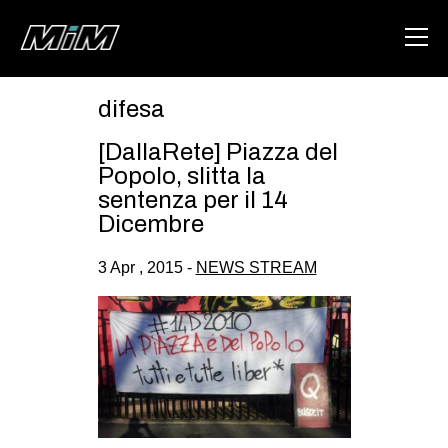
difesa
HOME
[DallaRete] Piazza del
ABOUT
Popolo, slitta la
sentenza per il 14
AREA
Dicembre
DEGENERAZIONE
3 Apr , 2015 -
NEWS STREAM
GAZA FREESTYLE
CSOA LAMBRETTA
MSM
STUDENTI TSUNAMI
ZAM