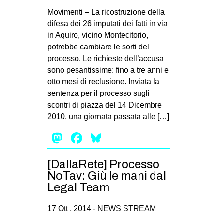
MILANO
Movimenti – La ricostruzione della
MOBILITAZIONI
difesa dei 26 imputati dei fatti in via
in Aquiro, vicino Montecitorio,
SPAZI
potrebbe cambiare le sorti del
SPORT POPOLARE
processo. Le richieste dell’accusa
sono pesantissime: fino a tre anni e
MOVIMENTI
otto mesi di reclusione. In­viata la
AMBIENTE
sen­tenza per il pro­cesso sugli
scon­tri di piazza del 14 Dicem­bre
ANTIFASCISMO
2010, una gior­nata pas­sata alle […]
DIRITTO ALL’ABITARE
Mastodon
Facebook
Bluesky
GENERI
MIGRAZIONI
[DallaRete] Processo
NoTav: Giù le mani dal
PRECARIATO
Legal Team
REPRESSIONE
STUDENTI
17 Ott , 2014 -
NEWS STREAM