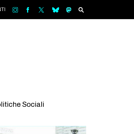
in
Fb
tw
bsky
ms
SEARCH
TI
litiche Sociali