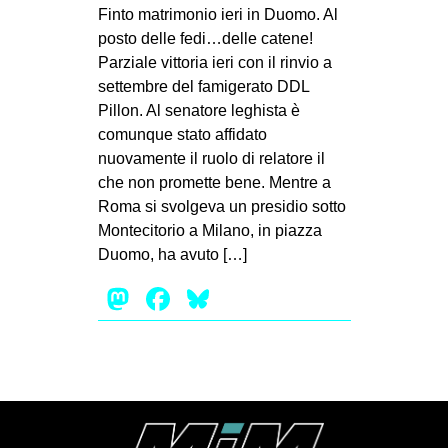
MILANO
Finto matrimonio ieri in Duomo. Al
posto delle fedi…delle catene!
MOBILITAZIONI
Parziale vittoria ieri con il rinvio a
SPAZI
settembre del famigerato DDL
Pillon. Al senatore leghista è
SPORT POPOLARE
comunque stato affidato
MOVIMENTI
nuovamente il ruolo di relatore il
che non promette bene. Mentre a
AMBIENTE
Roma si svolgeva un presidio sotto
ANTIFASCISMO
Montecitorio a Milano, in piazza
Duomo, ha avuto […]
DIRITTO ALL’ABITARE
Mastodon
Facebook
Bluesky
GENERI
MIGRAZIONI
PRECARIATO
REPRESSIONE
STUDENTI