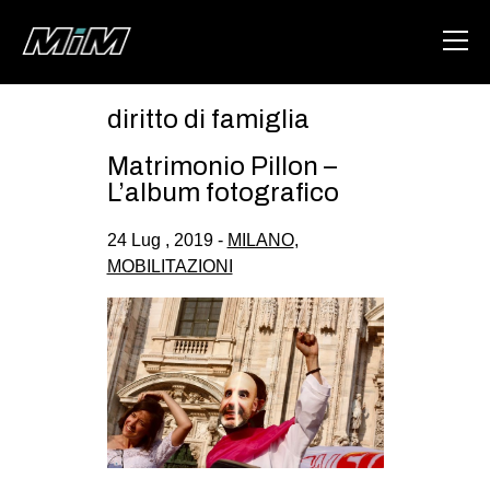
diritto di famiglia
HOME
Matrimonio Pillon –
ABOUT
L’album fotografico
AREA
24 Lug , 2019 -
MILANO
,
MOBILITAZIONI
DEGENERAZIONE
GAZA FREESTYLE
CSOA LAMBRETTA
MSM
STUDENTI TSUNAMI
ZAM