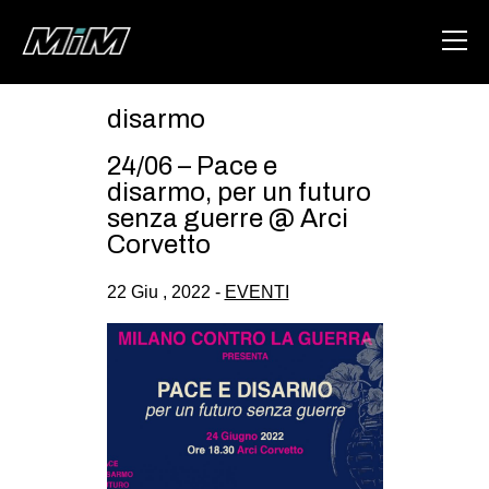
disarmo
HOME
24/06 – Pace e
ABOUT
disarmo, per un futuro
senza guerre @ Arci
AREA
Corvetto
DEGENERAZIONE
22 Giu , 2022 -
EVENTI
GAZA FREESTYLE
CSOA LAMBRETTA
MSM
STUDENTI TSUNAMI
ZAM