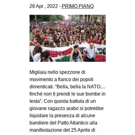
CULTURE
26 Apr , 2022 -
PRIMO PIANO
ARTE
CINEMA
MANIFESTI
MUSICA
RECENSIONI
INTERNAZIONALE
Migliaia nello spezzone di
movimento a fianco dei popoli
AFRICA
dimenticati. “Bella, bella la NATO…
AMERICHE
finché non ti prendi le sue bombe in
ESTREMO ORIENTE
testa”. Con questa battuta di un
giovane ragazzo arabo si potrebbe
EUROPA
liquidare la presenza di alcune
MEDIO ORIENTE
bandiere del Patto Atlantico alla
manifestazione del 25 Aprile di
MONDO