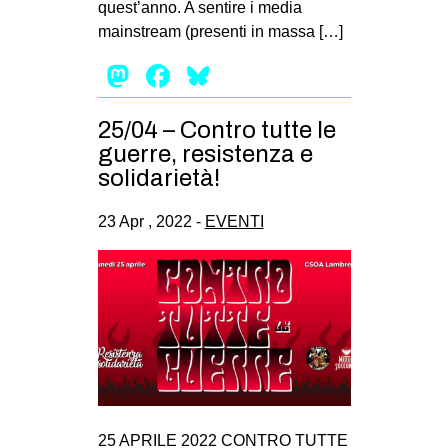
quest’anno. A sentire i media
EVENTI
mainstream (presenti in massa […]
Mastodon
Facebook
Bluesky
in
Fb
25/04 – Contro tutte le
guerre, resistenza e
tw
solidarietà!
bsky
23 Apr , 2022 -
EVENTI
ms
SEARCH
25 APRILE 2022 CONTRO TUTTE