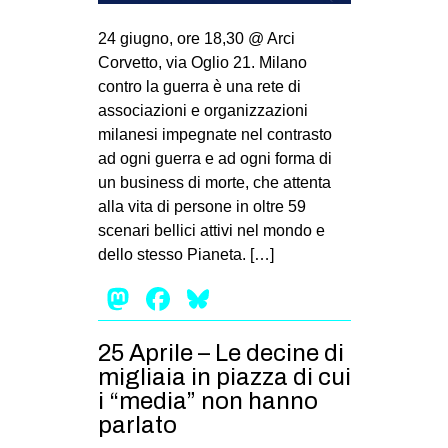
MILANO
24 giugno, ore 18,30 @ Arci
MOBILITAZIONI
Corvetto, via Oglio 21. Milano
SPAZI
contro la guerra è una rete di
associazioni e organizzazioni
SPORT POPOLARE
milanesi impegnate nel contrasto
MOVIMENTI
ad ogni guerra e ad ogni forma di
un business di morte, che attenta
AMBIENTE
alla vita di persone in oltre 59
ANTIFASCISMO
scenari bellici attivi nel mondo e
dello stesso Pianeta. […]
DIRITTO ALL’ABITARE
Mastodon
Facebook
Bluesky
GENERI
MIGRAZIONI
25 Aprile – Le decine di
PRECARIATO
migliaia in piazza di cui
REPRESSIONE
i “media” non hanno
parlato
STUDENTI