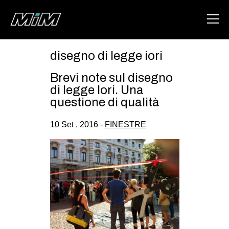
disegno di legge iori
HOME
Brevi note sul disegno
ABOUT
di legge Iori. Una
questione di qualità
AREA
10 Set , 2016 -
FINESTRE
DEGENERAZIONE
GAZA FREESTYLE
CSOA LAMBRETTA
MSM
STUDENTI TSUNAMI
ZAM