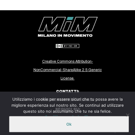
CULTURE
ARTE
CINEMA
MANIFESTI
MUSICA
RECENSIONI
Creative Commons Attribution-
INTERNAZIONALE
NonCommercial-ShareAlike 2.5 Generic
License.
AFRICA
AMERICHE
CONTATTI:
Utilizziamo i cookie per essere sicuri che tu possa avere la
milanoinmovimento@gmail.com
ESTREMO ORIENTE
migliore esperienza sul nostro sito. Se continui ad utilizzare
SEGUICI SU:
EUROPA
questo sito noi assumiamo che tu ne sia felice.
MEDIO ORIENTE
Ok
Sito ospitato sulla piattaforma
Midala
MONDO