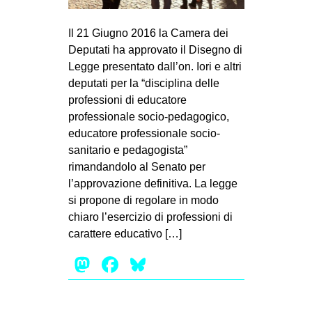
MILANO
MOBILITAZIONI
Il 21 Giugno 2016 la Camera dei
Deputati ha approvato il Disegno di
SPAZI
Legge presentato dall’on. Iori e altri
SPORT POPOLARE
deputati per la “disciplina delle
professioni di educatore
MOVIMENTI
professionale socio-pedagogico,
AMBIENTE
educatore professionale socio-
sanitario e pedagogista”
ANTIFASCISMO
rimandandolo al Senato per
DIRITTO ALL’ABITARE
l’approvazione definitiva. La legge
si propone di regolare in modo
GENERI
chiaro l’esercizio di professioni di
MIGRAZIONI
carattere educativo […]
PRECARIATO
Mastodon
Facebook
Bluesky
REPRESSIONE
STUDENTI