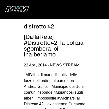
distretto 42
HOME
[DallaRete]
ABOUT
#Distretto42: la polizia
sgombera, ci
AREA
inalberiamo
DEGENERAZIONE
22 Apr , 2014 -
NEWS STREAM
GAZA FREESTYLE
All’alba di martedì il blitz delle
CSOA LAMBRETTA
forze dell’ordine al parco don
MSM
Andrea Gallo. Il Municipio dei Beni
comuni risponde rifugiandosi sugli
STUDENTI TSUNAMI
alberi. Impossibile avvicinarsi al
ZAM
Distretto 42, l’ex caserma Curtatone