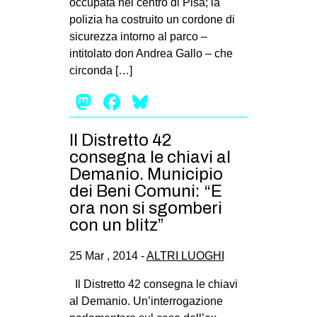
occupata nel centro di Pisa; la
MILANO
polizia ha costruito un cordone di
MOBILITAZIONI
sicurezza intorno al parco –
intitolato don Andrea Gallo – che
SPAZI
circonda […]
SPORT POPOLARE
Mastodon
Facebook
Bluesky
MOVIMENTI
AMBIENTE
Il Distretto 42
consegna le chiavi al
ANTIFASCISMO
Demanio. Municipio
DIRITTO ALL’ABITARE
dei Beni Comuni: “E
ora non si sgomberi
GENERI
con un blitz”
MIGRAZIONI
PRECARIATO
25 Mar , 2014 -
ALTRI LUOGHI
REPRESSIONE
Il Distretto 42 consegna le chiavi
al Demanio. Un’interrogazione
STUDENTI