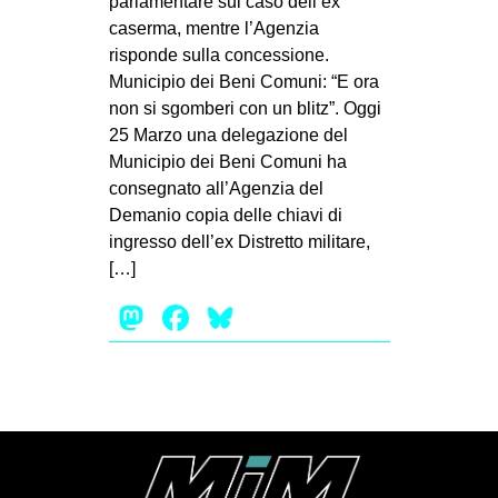
parlamentare sul caso dell’ex
CULTURE
caserma, mentre l’Agenzia
risponde sulla concessione.
ARTE
Municipio dei Beni Comuni: “E ora
CINEMA
non si sgomberi con un blitz”. Oggi
25 Marzo una delegazione del
MANIFESTI
Municipio dei Beni Comuni ha
MUSICA
consegnato all’Agenzia del
RECENSIONI
Demanio copia delle chiavi di
ingresso dell’ex Distretto militare,
INTERNAZIONALE
[…]
AFRICA
Mastodon
Facebook
Bluesky
AMERICHE
ESTREMO ORIENTE
EUROPA
MEDIO ORIENTE
MONDO