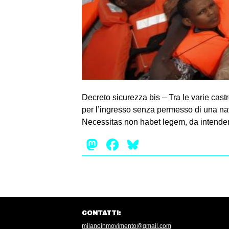
Decreto sicurezza bis – Tra le varie cast
per l’ingresso senza permesso di una nave
Necessitas non habet legem, da intender
Mastodon
Facebook
Bluesky
CONTATTI:
milanoinmovimento@gmail.com