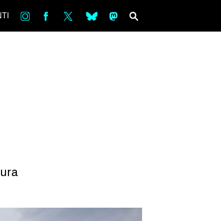
in
Fb
tw
bsky
ms
SEARCH
TI
aura