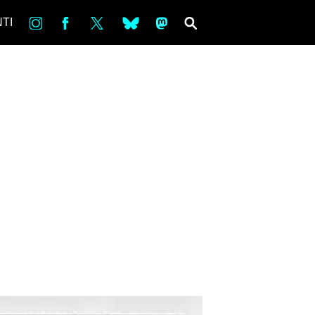
in
Fb
tw
bsky
ms
SEARCH
TI