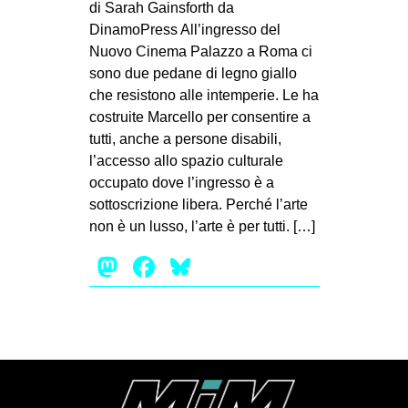
di Sarah Gainsforth da
MILANO
DinamoPress All’ingresso del
MOBILITAZIONI
Nuovo Cinema Palazzo a Roma ci
SPAZI
sono due pedane di legno giallo
che resistono alle intemperie. Le ha
SPORT POPOLARE
costruite Marcello per consentire a
tutti, anche a persone disabili,
MOVIMENTI
l’accesso allo spazio culturale
AMBIENTE
occupato dove l’ingresso è a
ANTIFASCISMO
sottoscrizione libera. Perché l’arte
non è un lusso, l’arte è per tutti. […]
DIRITTO ALL’ABITARE
Mastodon
Facebook
Bluesky
GENERI
MIGRAZIONI
PRECARIATO
REPRESSIONE
STUDENTI