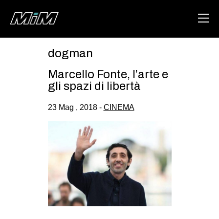
dogman
HOME
Marcello Fonte, l’arte e
ABOUT
gli spazi di libertà
AREA
23 Mag , 2018 -
CINEMA
DEGENERAZIONE
GAZA FREESTYLE
CSOA LAMBRETTA
MSM
STUDENTI TSUNAMI
ZAM