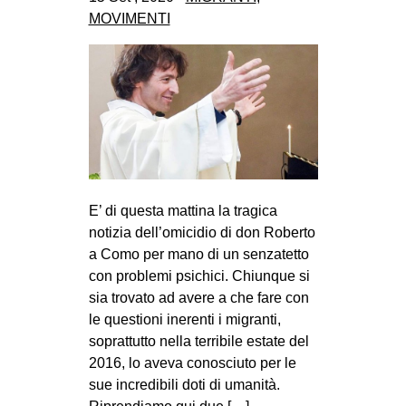
CULTURE
MOVIMENTI
ARTE
CINEMA
MANIFESTI
MUSICA
RECENSIONI
INTERNAZIONALE
E’ di questa mattina la tragica
notizia dell’omicidio di don Roberto
AFRICA
a Como per mano di un senzatetto
AMERICHE
con problemi psichici. Chiunque si
sia trovato ad avere a che fare con
ESTREMO ORIENTE
le questioni inerenti i migranti,
EUROPA
soprattutto nella terribile estate del
2016, lo aveva conosciuto per le
MEDIO ORIENTE
sue incredibili doti di umanità.
MONDO