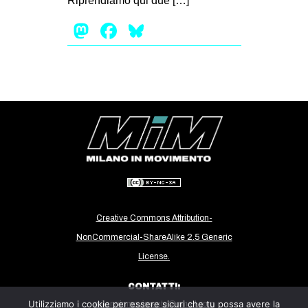
Riprendiamo qui due […]
EVENTI
Mastodon
Facebook
Bluesky
in
Fb
tw
bsky
ms
SEARCH
Creative Commons Attribution-
NonCommercial-ShareAlike 2.5 Generic
License.
CONTATTI:
Utilizziamo i cookie per essere sicuri che tu possa avere la
milanoinmovimento@gmail.com