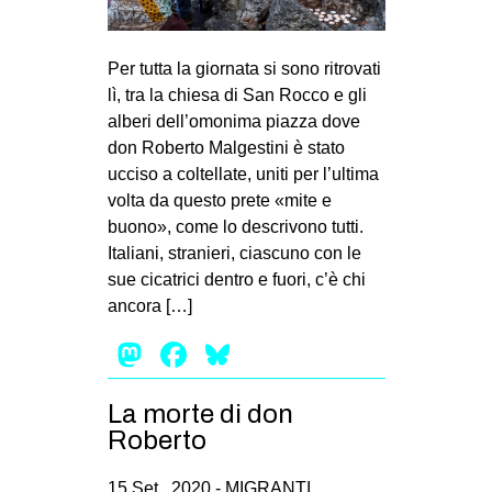
MILANO
MOBILITAZIONI
Per tutta la giornata si sono ritrovati
SPAZI
lì, tra la chiesa di San Rocco e gli
alberi dell’omonima piazza dove
SPORT POPOLARE
don Roberto Malgestini è stato
MOVIMENTI
ucciso a coltellate, uniti per l’ultima
volta da questo prete «mite e
AMBIENTE
buono», come lo descrivono tutti.
ANTIFASCISMO
Italiani, stranieri, ciascuno con le
sue cicatrici dentro e fuori, c’è chi
DIRITTO ALL’ABITARE
ancora […]
GENERI
Mastodon
Facebook
Bluesky
MIGRAZIONI
PRECARIATO
La morte di don
REPRESSIONE
Roberto
STUDENTI
15 Set , 2020 -
MIGRANTI
,