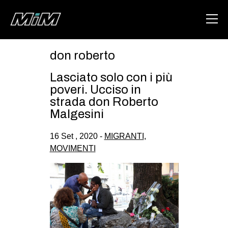
don roberto
HOME
Lasciato solo con i più
ABOUT
poveri. Ucciso in
strada don Roberto
AREA
Malgesini
DEGENERAZIONE
16 Set , 2020 -
MIGRANTI
,
GAZA FREESTYLE
MOVIMENTI
CSOA LAMBRETTA
MSM
STUDENTI TSUNAMI
ZAM