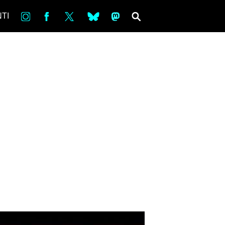
in
Fb
tw
bsky
ms
SEARCH
TI