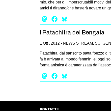
mio, che per gli imperscrutabili motivi d
amici ti diranno/che basterà trovare un g
Mastodon
Facebook
Bluesky
I Patachitra del Bengala
1 Ott , 2012 -
NEWS STREAM
,
SUI GE
Patachitra: dal sanscrito patta “pezzo di 
fa è arrivata al mondo femminile: oggi son
forma artistica è caratterizzata dall’assoc
Mastodon
Facebook
Bluesky
CONTATTI: