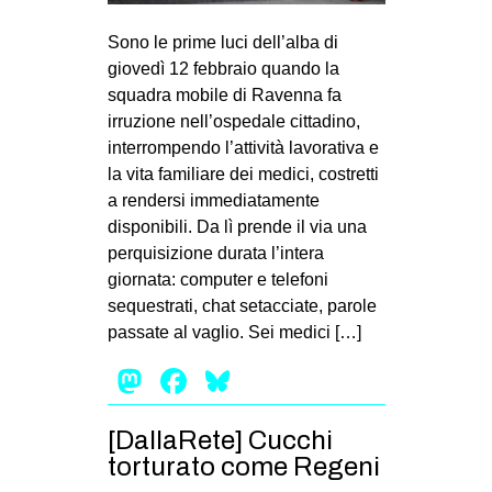
MILANO
Sono le prime luci dell’alba di
MOBILITAZIONI
giovedì 12 febbraio quando la
SPAZI
squadra mobile di Ravenna fa
irruzione nell’ospedale cittadino,
SPORT POPOLARE
interrompendo l’attività lavorativa e
MOVIMENTI
la vita familiare dei medici, costretti
a rendersi immediatamente
AMBIENTE
disponibili. Da lì prende il via una
ANTIFASCISMO
perquisizione durata l’intera
giornata: computer e telefoni
DIRITTO ALL’ABITARE
sequestrati, chat setacciate, parole
GENERI
passate al vaglio. Sei medici […]
MIGRAZIONI
Mastodon
Facebook
Bluesky
PRECARIATO
REPRESSIONE
[DallaRete] Cucchi
torturato come Regeni
STUDENTI