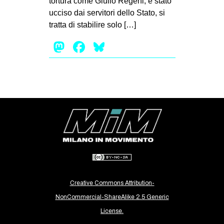
tortura come Giulio Regeni, è stato
ucciso dai servitori dello Stato, si
EVENTI
tratta di stabilire solo […]
in
Mastodon
Facebook
Bluesky
Fb
tw
bsky
ms
SEARCH
Creative Commons Attribution-
NonCommercial-ShareAlike 2.5 Generic
License.