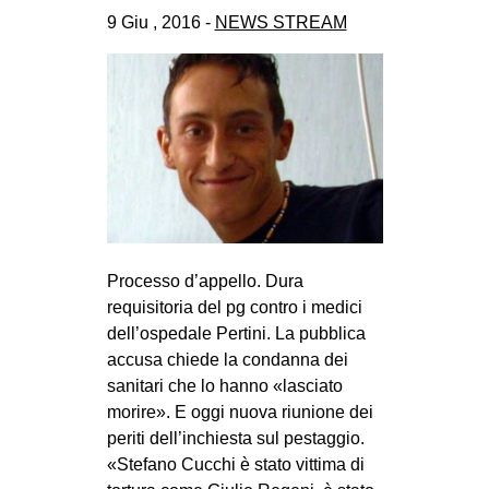
CULTURE
9 Giu , 2016 -
NEWS STREAM
ARTE
CINEMA
MANIFESTI
MUSICA
RECENSIONI
INTERNAZIONALE
Processo d’appello. Dura
AFRICA
requisitoria del pg contro i medici
AMERICHE
dell’ospedale Pertini. La pubblica
accusa chiede la condanna dei
ESTREMO ORIENTE
sanitari che lo hanno «lasciato
EUROPA
morire». E oggi nuova riunione dei
MEDIO ORIENTE
periti dell’inchiesta sul pestaggio.
«Stefano Cucchi è stato vittima di
MONDO