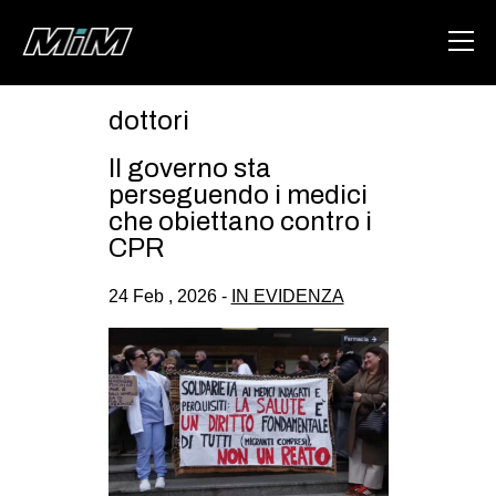
dottori
HOME
Il governo sta
ABOUT
perseguendo i medici
che obiettano contro i
AREA
CPR
DEGENERAZIONE
24 Feb , 2026 -
IN EVIDENZA
GAZA FREESTYLE
CSOA LAMBRETTA
MSM
STUDENTI TSUNAMI
ZAM