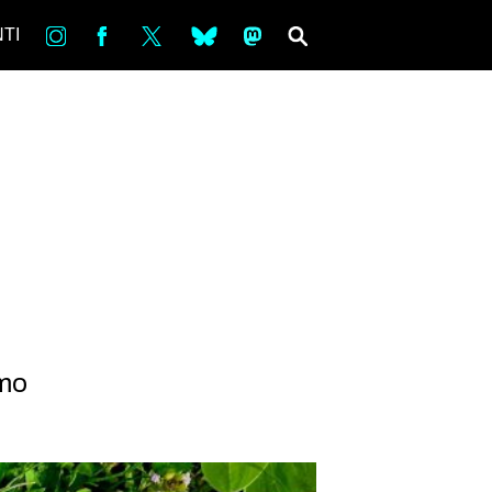
in
Fb
tw
bsky
ms
SEARCH
TI
smo