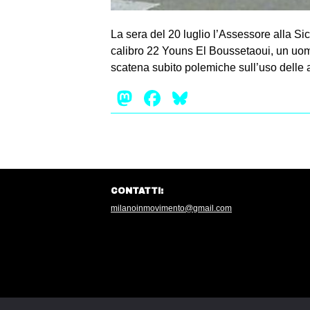
La sera del 20 luglio l’Assessore alla Si
calibro 22 Youns El Boussetaoui, un uomo 
scatena subito polemiche sull’uso delle a
Mastodon
Facebook
Bluesky
CONTATTI:
milanoinmovimento@gmail.com