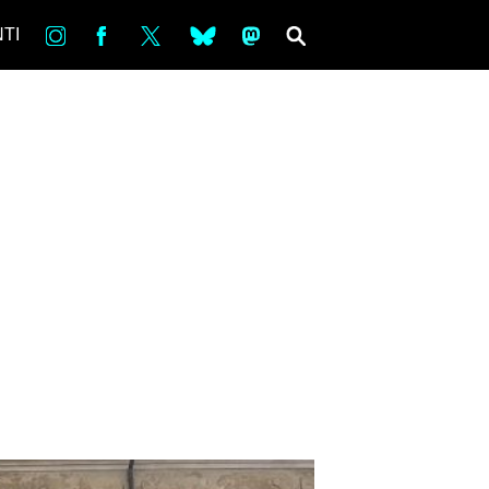
in
Fb
tw
bsky
ms
SEARCH
TI