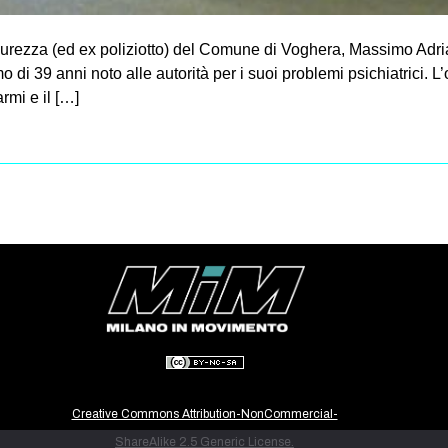
curezza (ed ex poliziotto) del Comune di Voghera, Massimo Adria
di 39 anni noto alle autorità per i suoi problemi psichiatrici. L
rmi e il […]
Creative Commons Attribution-NonCommercial-
ShareAlike 2.5 Generic License.