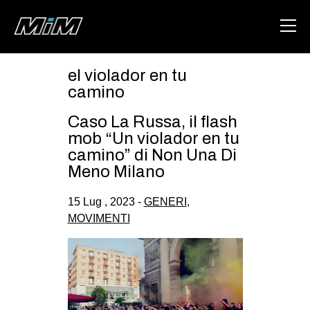
el violador en tu
HOME
camino
ABOUT
Caso La Russa, il flash
mob “Un violador en tu
AREA
camino” di Non Una Di
Meno Milano
DEGENERAZIONE
GAZA FREESTYLE
15 Lug , 2023 -
GENERI
,
MOVIMENTI
CSOA LAMBRETTA
MSM
STUDENTI TSUNAMI
ZAM