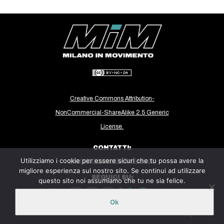
Creative Commons Attribution-
NonCommercial-ShareAlike 2.5 Generic
License.
CONTATTI:
Utilizziamo i cookie per essere sicuri che tu possa avere la
milanoinmovimento@gmail.com
migliore esperienza sul nostro sito. Se continui ad utilizzare
SEGUICI SU:
questo sito noi assumiamo che tu ne sia felice.
Ok
Sito ospitato sulla piattaforma
Midala