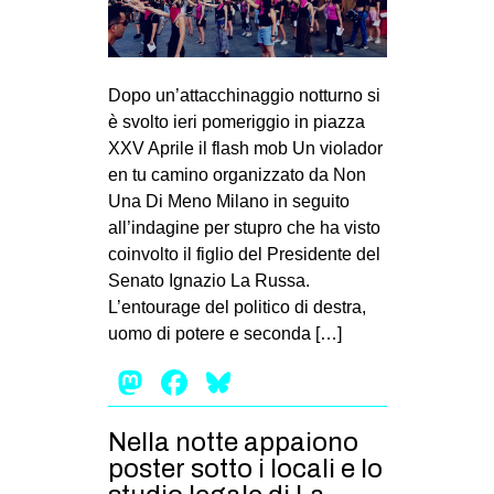
MILANO
MOBILITAZIONI
SPAZI
Dopo un’attacchinaggio notturno si
è svolto ieri pomeriggio in piazza
SPORT POPOLARE
XXV Aprile il flash mob Un violador
MOVIMENTI
en tu camino organizzato da Non
Una Di Meno Milano in seguito
AMBIENTE
all’indagine per stupro che ha visto
ANTIFASCISMO
coinvolto il figlio del Presidente del
Senato Ignazio La Russa.
DIRITTO ALL’ABITARE
L’entourage del politico di destra,
GENERI
uomo di potere e seconda […]
MIGRAZIONI
Mastodon
Facebook
Bluesky
PRECARIATO
REPRESSIONE
Nella notte appaiono
poster sotto i locali e lo
STUDENTI