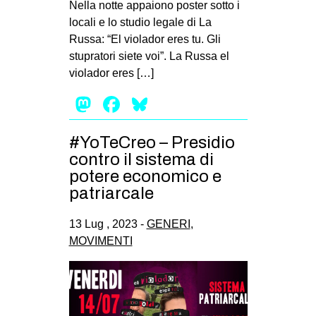
Nella notte appaiono poster sotto i
EVENTI
locali e lo studio legale di La
Russa: “El violador eres tu. Gli
in
stupratori siete voi”. La Russa el
violador eres […]
Fb
Mastodon
Facebook
Bluesky
tw
#YoTeCreo – Presidio
bsky
contro il sistema di
potere economico e
ms
patriarcale
SEARCH
13 Lug , 2023 -
GENERI
,
MOVIMENTI