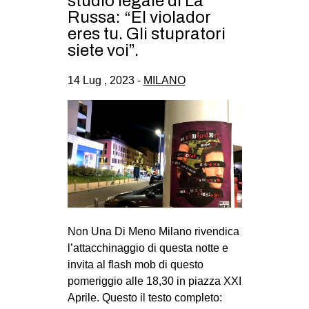
studio legale di La
CULTURE
Russa: “El violador
eres tu. Gli stupratori
ARTE
siete voi”.
CINEMA
14 Lug , 2023 -
MILANO
MANIFESTI
MUSICA
RECENSIONI
INTERNAZIONALE
AFRICA
AMERICHE
ESTREMO ORIENTE
Non Una Di Meno Milano rivendica
l’attacchinaggio di questa notte e
EUROPA
invita al flash mob di questo
MEDIO ORIENTE
pomeriggio alle 18,30 in piazza XXI
Aprile. Questo il testo completo:
MONDO