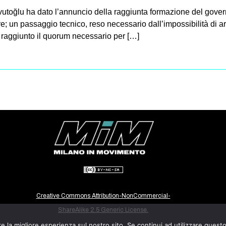
vutoğlu ha dato l’annuncio della raggiunta formazione del govern
re; un passaggio tecnico, reso necessario dall’impossibilità di 
no raggiunto il quorum necessario per […]
Creative Commons Attribution-NonCommercial-
ShareAlike 2.5 Generic License.
e la migliore esperienza sul nostro sito. Se continui ad utilizzare quest