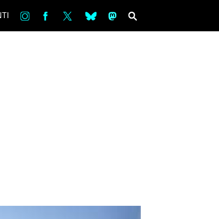
in
Fb
tw
bsky
ms
SEARCH
TI