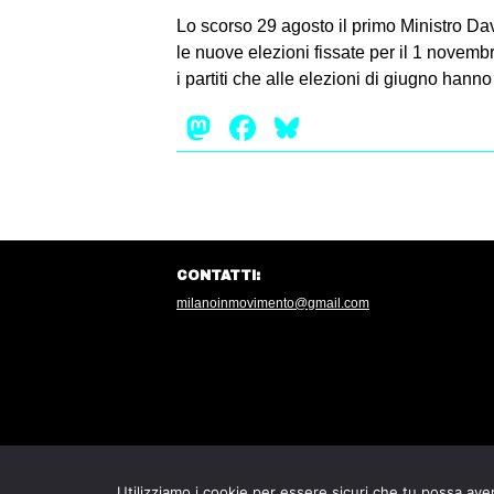
Lo scorso 29 agosto il primo Ministro Da
le nuove elezioni fissate per il 1 novemb
i partiti che alle elezioni di giugno han
Mastodon
Facebook
Bluesky
CONTATTI:
milanoinmovimento@gmail.com
Utilizziamo i cookie per essere sicuri che tu possa aver