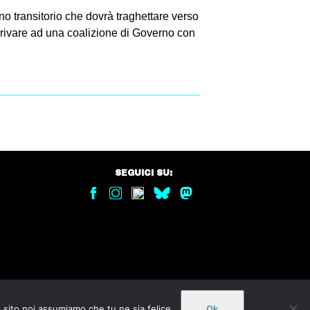
o transitorio che dovrà traghettare verso
arrivare ad una coalizione di Governo con
SEGUICI SU:
o sito noi assumiamo che tu ne sia felice.
Ok