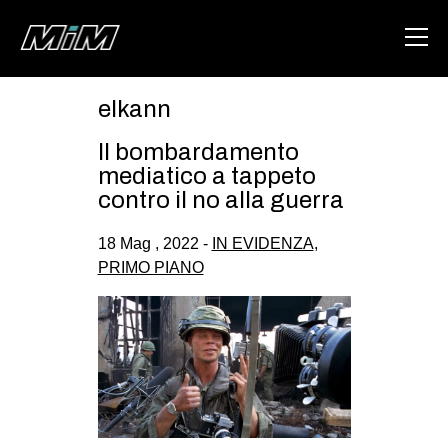
elkann
HOME
Il bombardamento
ABOUT
mediatico a tappeto
contro il no alla guerra
AREA
18 Mag , 2022 -
IN EVIDENZA
,
DEGENERAZIONE
PRIMO PIANO
GAZA FREESTYLE
CSOA LAMBRETTA
MSM
STUDENTI TSUNAMI
ZAM