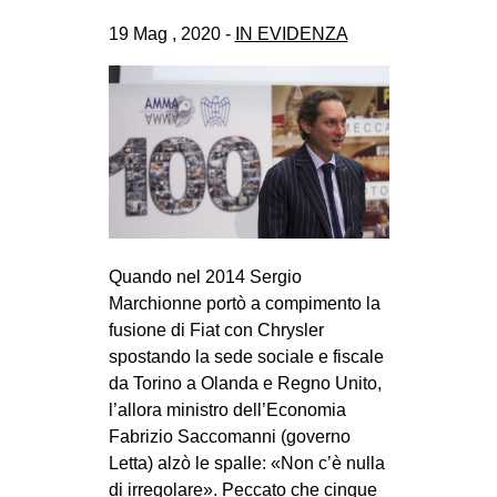
CULTURE
19 Mag , 2020 -
IN EVIDENZA
ARTE
CINEMA
MANIFESTI
MUSICA
RECENSIONI
INTERNAZIONALE
Quando nel 2014 Sergio
AFRICA
Marchionne portò a compimento la
fusione di Fiat con Chrysler
AMERICHE
spostando la sede sociale e fiscale
ESTREMO ORIENTE
da Torino a Olanda e Regno Unito,
EUROPA
l’allora ministro dell’Economia
Fabrizio Saccomanni (governo
MEDIO ORIENTE
Letta) alzò le spalle: «Non c’è nulla
MONDO
di irregolare». Peccato che cinque