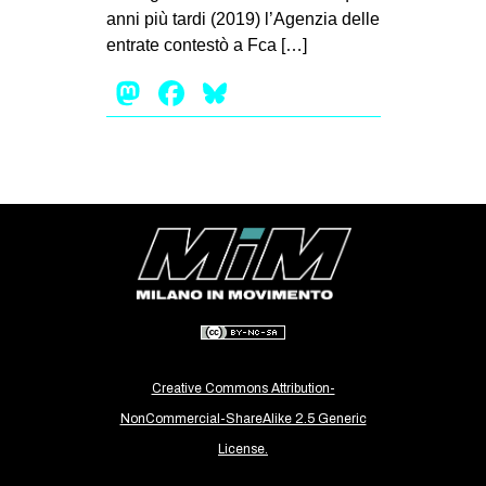
anni più tardi (2019) l’Agenzia delle
EVENTI
entrate contestò a Fca […]
in
Mastodon
Facebook
Bluesky
Fb
tw
bsky
ms
SEARCH
Creative Commons Attribution-
NonCommercial-ShareAlike 2.5 Generic
License.