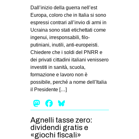
MILANO
Dall’inizio della guerra nell’est
MOBILITAZIONI
Europa, coloro che in Italia si sono
espressi contrari all’invio di armi in
SPAZI
Ucraina sono stati etichettati come
SPORT POPOLARE
ingenui, irresponsabili, filo-
putiniani, inutili, anti-europeisti.
MOVIMENTI
Chiedere che i soldi del PNRR e
AMBIENTE
dei privati cittadini italiani venissero
investiti in sanità, scuola,
ANTIFASCISMO
formazione e lavoro non è
DIRITTO ALL’ABITARE
possibile, perché a nome dell’Italia
il Presidente […]
GENERI
Mastodon
Facebook
Bluesky
MIGRAZIONI
PRECARIATO
Agnelli tasse zero:
REPRESSIONE
dividendi gratis e
STUDENTI
«giochi fiscali»